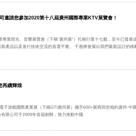
司邀請您參加2020第十八屆廣州國際專業KTV展覽會！
國際專業燈光、音響展覽會（下稱“廣州展”）扎根行業十七載，至今已發
新產品以及進行技術交流的首選平臺。 千惠將會展出我們最新設計的移動
您再續輝煌
廣州電子游戲國際產業展（下稱GTI廣州展）攜手600+展商與您相約廣州·中
有限公司于2009年首屆創辦，致力推動中國