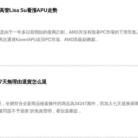
管Lisa Su看漲APU走勢
正是由于一年多以前開始的復興計劃，AMD并沒有隨著PC市場的下滑而
通過KaveriAPU走回PC市場。AMD高級副總裁...
7天無理由退貨怎么退
，全網符合全新商品檢索條件的商品為34247萬件，而加入七天退換保障條
問題不予退換”的免責聲明，看似溫馨提...