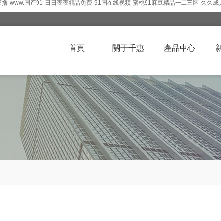
-www.国产91-日日夜夜精品免费-91国在线视频-蜜桃91麻豆精品一二三区-久久成
首頁
關于千惠
產品中心