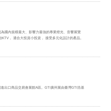
展成為國內規模最大、影響力最強的專業燈光、音響展覽
KTV， 適合大投資小投資， 接受多元化設計的產品。
國進出口商品交易會展館A區。GTI廣州展由臺灣GTI浩基