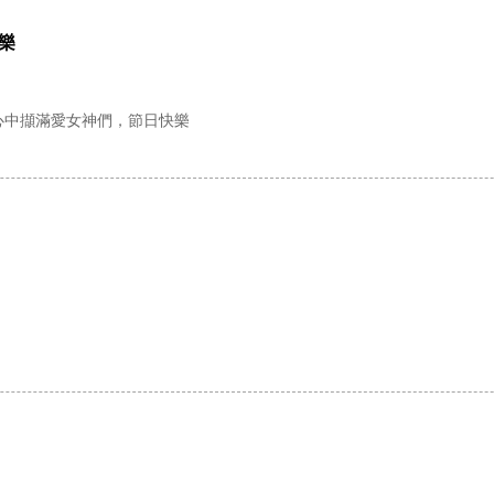
樂
心中擷滿愛女神們，節日快樂