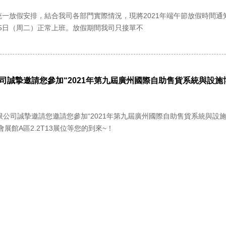
放假安排，結合我司各部門實際情況，現將2021年端午節放假時間通知如下:
月15日（周二）正常上班。放假期間我司只接單不
司誠摯邀請您參加“2021年第九屆廣州國際自助售貨系統與設施
有限公司誠摯邀請您邀請您參加“2021年第九屆廣州國際自助售貨系統與設施博覽
展館A區2.2T13展位等您的到來~！