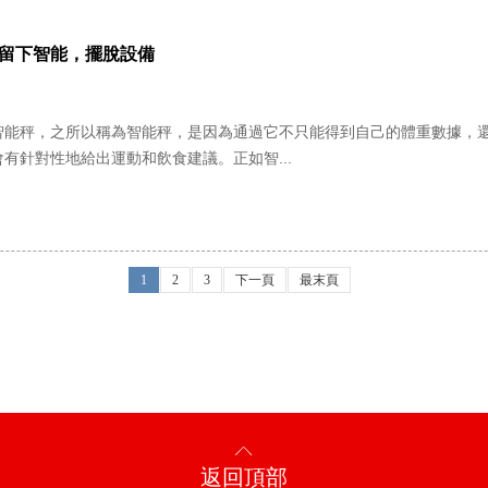
留下智能，擺脫設備
c的智能秤，之所以稱為智能秤，是因為通過它不只能得到自己的體重數據，
有針對性地給出運動和飲食建議。正如智...
1
2
3
下一頁
最末頁

返回頂部