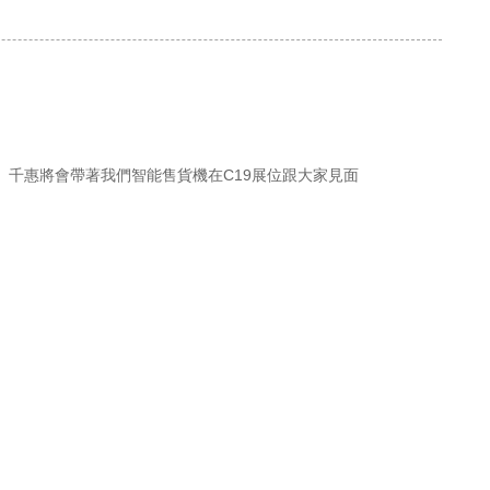
 千惠將會帶著我們智能售貨機在C19展位跟大家見面