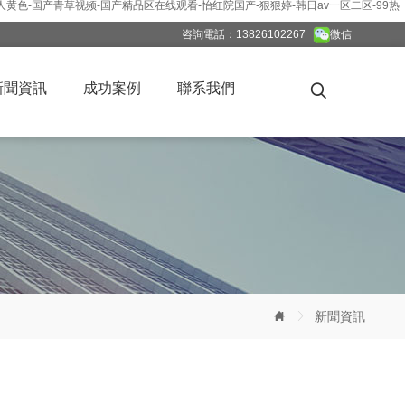
人黄色-国产青草视频-国产精品区在线观看-怡红院国产-狠狠婷-韩日av一区二区-99热
咨詢電話：13826102267
微信
新聞資訊
成功案例
聯系我們


新聞資訊
