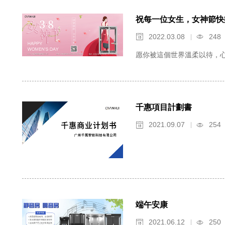
祝每一位女生，女神節快
2022.03.08
248


愿你被這個世界溫柔以待，
千惠項目計劃書
2021.09.07
254


端午安康
2021.06.12
250

