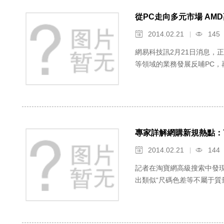
從PC走向多元市場 AMD高
2014.02.21
145


網易科技訊2月21日消息，
等領域的業務發展反哺PC，再次
專家詳解網購新規熱點：
2014.02.21
144


記者在淘寶網高級搜索中發現
出類似“尺碼色差等不屬于質量