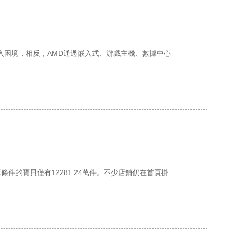
進入困境，相反，AMD通過嵌入式、游戲主機、數據中心
件的寶貝僅有12281.24萬件。不少店鋪仍在首頁掛